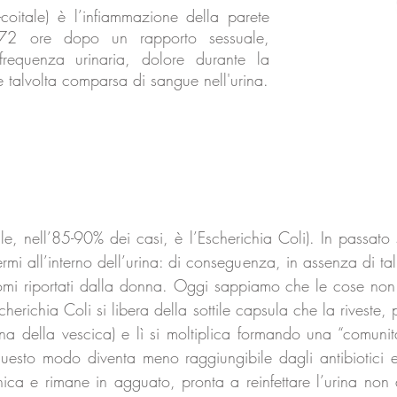
-coitale) è l’infiammazione della parete
4-72 ore dopo un rapporto sessuale,
frequenza urinaria, dolore durante la
e talvolta comparsa di sangue nell'urina.
e, nell’85-90% dei casi, è l’Escherichia Coli). In passato s
rmi all’interno dell’urina: di conseguenza, in assenza di tal
ntomi riportati dalla donna. Oggi sappiamo che le cose no
scherichia Coli si libera della sottile capsula che la riveste, p
rna della vescica) e lì si moltiplica formando una “comunità
uesto modo diventa meno raggiungibile dagli antibiotici e
ica e rimane in agguato, pronta a reinfettare l’urina non 