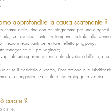
.
amo approfondire la causa scatenante ?
e un esame delle urine con antibiogramma per una diagnosi 
sensibile, ed eventualmente un tampone uretrale alla don
o infezioni recidivanti per evitare l'effetto ping-pong;
tato estrogenico e il pH vaginale;
ivaginali: uno spasmo del muscolo elevatore dell’ano, associ
;
le: se il desiderio è scarso, l’eccitazione e la lubrifica
 meno la congestione vascolare che protegge la vescica.
ò curare ?
cistite.