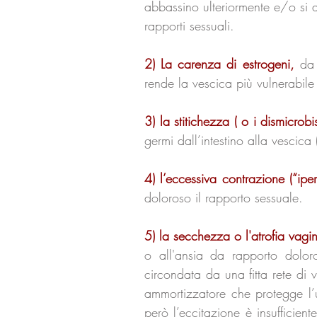
abbassino ulteriormente e/o si ac
rapporti sessuali.
2) La carenza di estrogeni,
da 
rende la vescica più vulnerabile
3) la stitichezza ( o i dismicrobis
germi dall’intestino alla vescica 
4) l’eccessiva contrazione (“ipe
doloroso il rapporto sessuale.
5) la secchezza o l'atrofia vagi
o all'ansia da rapporto doloro
circondata da una fitta rete di
ammortizzatore che protegge l’u
però l’eccitazione è insufficie