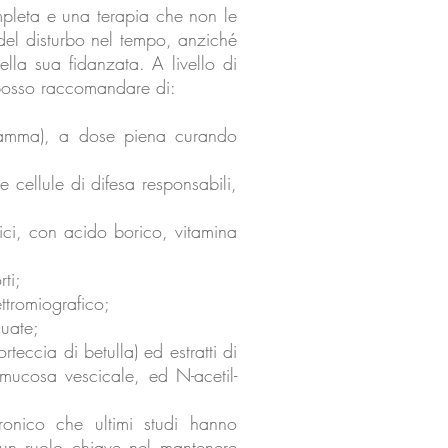
pleta e una terapia che non le
 del disturbo nel tempo, anziché
ella sua fidanzata. A livello di
 posso raccomandare di:
ogramma), a dose piena curando
e cellule di difesa responsabili,
ici, con acido borico, vitamina
ti;
ttromiografico;
guate;
teccia di betulla) ed estratti di
a mucosa vescicale, ed N-acetil-
uronico che ultimi studi hanno
un ruolo chiave nel mantenere