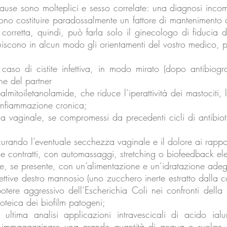
use sono molteplici e sesso correlate: una diagnosi incom
ssono costituire paradossalmente un fattore di mantenimento
orretta, quindi, può farla solo il ginecologo di fiducia d
ituiscono in alcun modo gli orientamenti del vostro medico,
in caso di cistite infettiva, in modo mirato (dopo antibi
ne del partner
itoiletanolamide, che riduce l’iperattività dei mastociti, l
’infiammazione cronica;
ma vaginale, se compromessi da precedenti cicli di antibiot
 curando l’eventuale secchezza vaginale e il dolore ai rappor
 se contratti, con automassaggi, stretching o biofeedback ele
ale, se presente, con un’alimentazione e un’idratazione ade
ettive destro mannosio (uno zucchero inerte estratto dalla cor
potere aggressivo dell’Escherichia Coli nei confronti dell
roteica dei biofilm patogeni;
 ultima analisi applicazioni intravescicali di acido ial
i immagazzinare una grande quantità di acqua e svolge 