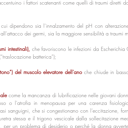
centuino i fattori scatenanti come quelli di traumi diretti d
cui dipendono sia l’innalzamento del pH con alterazione
 all’attacco dei germi, sia la maggiore sensibilità a traumi 
mi intestinali),
che favoriscono le infezioni da Escherichia 
(“traslocazione batterica”);
rtono”) del muscolo elevatore dell’ano
che chiude in basso 
nale
come la mancanza di lubrificazione nelle giovani donne
so o l'atrofia in menopausa per una carenza fisiologica
 vasi sanguigni, che si congestionano con l’eccitazione, fo
retra stessa e il trigono vescicale dalla sollecitazione m
nte, per un problema di desiderio o perché la donna avvert