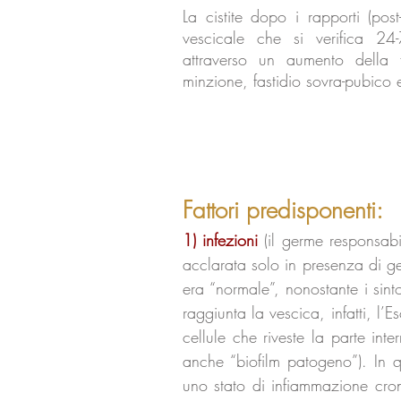
La cistite dopo i rapporti (post
vescicale che si verifica 2
attraverso un aumento della 
minzione, fastidio sovra-pubico 
Fattori predisponenti:
1) infezioni
(il germe responsabil
acclarata solo in presenza di ge
era “normale”, nonostante i si
raggiunta la vescica, infatti, l’E
cellule che riveste la parte inte
anche “biofilm patogeno”). In q
uno stato di infiammazione cron