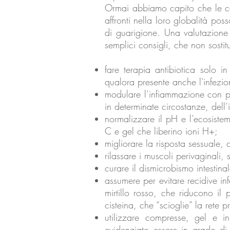
Ormai abbiamo capito che le ca
affronti nella loro globalità po
di guarigione. Una valutazione c
semplici consigli, che non sost
fare terapia antibiotica solo 
qualora presente anche l'infezio
modulare l’infiammazione con palm
in determinate circostanze, dell
normalizzare il pH e l’ecosiste
C e gel che liberino ioni H+;
migliorare la risposta sessuale,
rilassare i muscoli perivaginali,
curare il dismicrobismo intestin
assumere per evitare recidive inf
mirtillo rosso, che riducono il 
cisteina, che “scioglie” la rete p
utilizzare compresse, gel e in
evidenziato essere in grado d