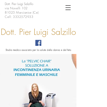
Dott. Pier Luigi Salzillo
via Novelli 102
81025 Marcianise (Ce)
Cell:
3332572933
Dott. Pier Luigi
Sa
lzillo
Studio medico associato per la salute della donna e del feto