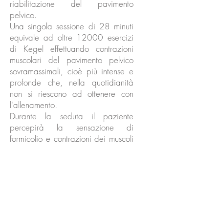
riabilitazione del pavimento
pelvico.
Una singola sessione di 28 minuti
equivale ad oltre 12000 esercizi
di Kegel effettuando contrazioni
muscolari del pavimento pelvico
sovramassimali, cioè più intense e
profonde che, nella quotidianità
non si riescono ad ottenere con
l'allenamento.
Durante la seduta il paziente
percepirà la sensazione di
formicolio e contrazioni dei muscoli
pelvici e, senza avvertire alcun
dolore o disagio, al termine, potrà
riprendere immediatamente le sue
attività quotidiane.
Un trattamento tipico di
riabilitazione del pavimento pelvico
con Pelvic Chair dura circa 30